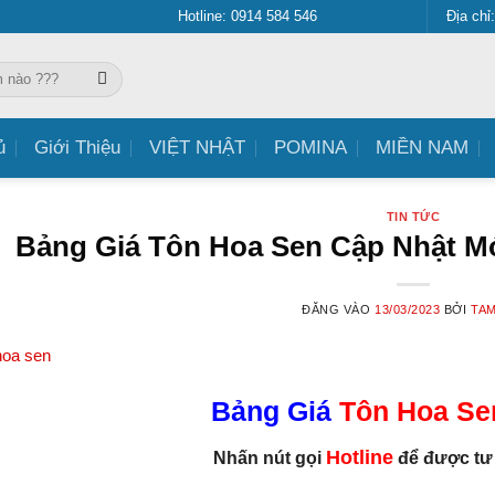
Hotline: 0914 584 546
Địa chỉ
ủ
Giới Thiệu
VIỆT NHẬT
POMINA
MIỀN NAM
TIN TỨC
Bảng Giá Tôn Hoa Sen Cập Nhật M
ĐĂNG VÀO
13/03/2023
BỞI
TAM
Bảng Giá
Tôn Hoa Se
Hotline
Nhấn nút gọi
để được tư