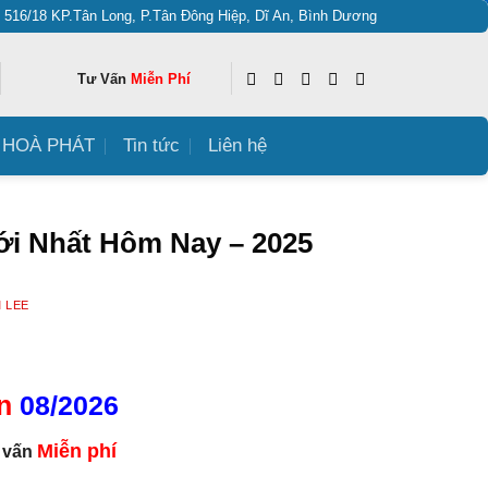
: 516/18 KP.Tân Long, P.Tân Đông Hiệp, Dĩ An, Bình Dương
Tư Vấn
Miễn Phí
HOÀ PHÁT
Tin tức
Liên hệ
ới Nhất Hôm Nay – 2025
 LEE
n
08/2026
Miễn phí
 vấn