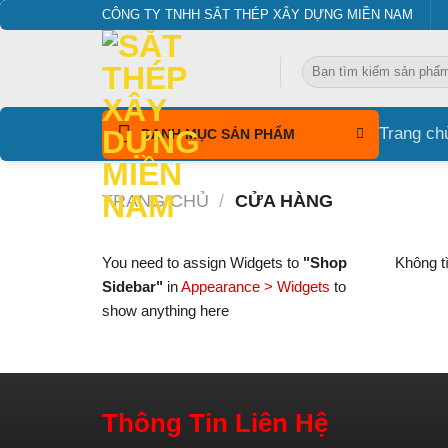
Bỏ
CÔNG TY TNHH SẮT THÉP XÂY DỰNG MIỀN NAM
qua
nội
Tìm
dung
kiếm:
Trang ch
DANH MỤC SẢN PHẨM
TRANG CHỦ
/
CỬA HÀNG
You need to assign Widgets to
"Shop
Không t
Sidebar"
in
Appearance > Widgets
to
show anything here
Thông Tin Liên Hệ