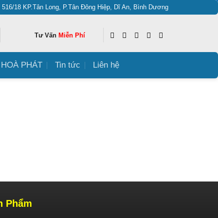
: 516/18 KP.Tân Long, P.Tân Đông Hiệp, Dĩ An, Bình Dương
Tư Vấn
Miễn Phí
HOÀ PHÁT
Tin tức
Liên hệ
n Phẩm