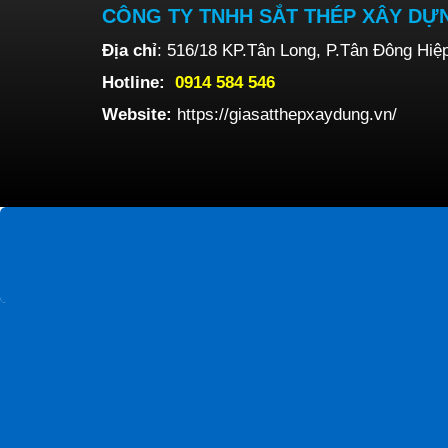
CÔNG TY TNHH SẮT THÉP XÂY DỰ
Địa chỉ
: 516/18 KP.Tân Long, P.Tân Đông Hiệ
Hotline:
0914 584 546
Website:
https://giasatthepxaydung.vn/