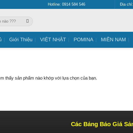
Hotline: 0914 584 546
Địa chỉ
ủ
Giới Thiệu
VIỆT NHẬT
POMINA
MIỀN NAM
ìm thấy sản phẩm nào khớp với lựa chọn của bạn.
Các Bảng Báo Giá Sả